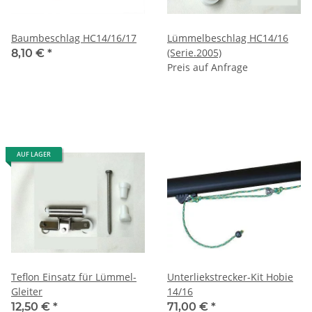
Baumbeschlag HC14/16/17
Lümmelbeschlag HC14/16
(Serie.2005)
8,10 €
*
Preis auf Anfrage
AUF LAGER
Teflon Einsatz für Lümmel-
Unterliekstrecker-Kit Hobie
Gleiter
14/16
12,50 €
*
71,00 €
*