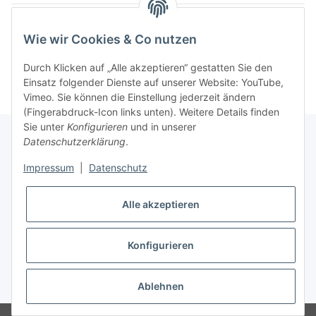
Wie wir Cookies & Co nutzen
Kategorien
Durch Klicken auf „Alle akzeptieren“ gestatten Sie den
Einsatz folgender Dienste auf unserer Website: YouTube,
Vimeo. Sie können die Einstellung jederzeit ändern
(Fingerabdruck-Icon links unten). Weitere Details finden
Sie unter
Konfigurieren
und in unserer
Datenschutzerklärung
.
Informationen
Impressum
|
Datenschutz
Gesetzliche Informationen
Alle akzeptieren
Konfigurieren
Vertrag widerrufen
* Alle Preise inkl. gesetzlicher USt., zzgl.
Versand
Ablehnen