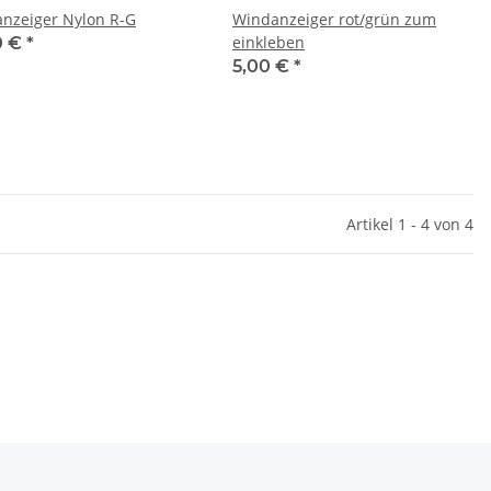
nzeiger Nylon R-G
Windanzeiger rot/grün zum
einkleben
0 €
*
5,00 €
*
Artikel 1 - 4 von 4