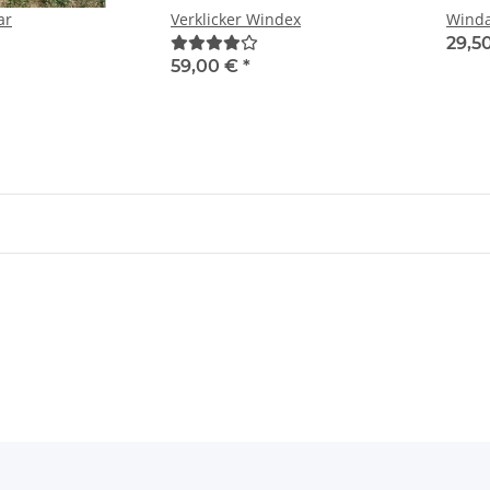
ar
Verklicker Windex
Winda
29,5
59,00 €
*