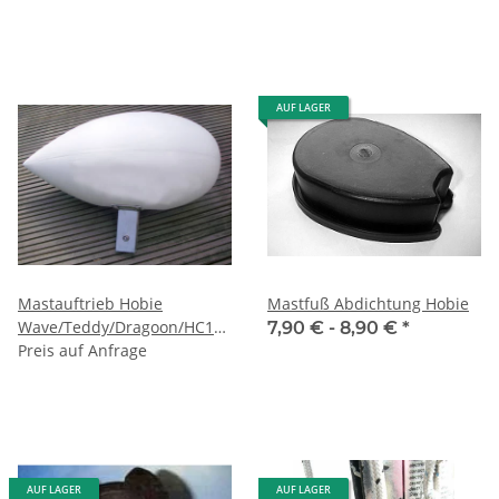
AUF LAGER
Mastauftrieb Hobie
Mastfuß Abdichtung Hobie
Wave/Teddy/Dragoon/HC14
7,90 € -
8,90 €
*
155,00 €
Preis auf Anfrage
AUF LAGER
AUF LAGER