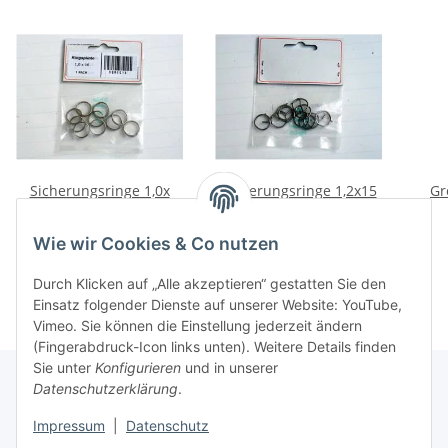
Sicherungsringe 1,0x
Sicherungsringe 1,2x15
Gr
16mm endl. (10 Stk.)
Pack
3,50 €
*
3,50 €
*
Wie wir Cookies & Co nutzen
Durch Klicken auf „Alle akzeptieren“ gestatten Sie den
Einsatz folgender Dienste auf unserer Website: YouTube,
Vimeo. Sie können die Einstellung jederzeit ändern
(Fingerabdruck-Icon links unten). Weitere Details finden
Sie unter
Konfigurieren
und in unserer
Datenschutzerklärung
.
Informationen
Impressum
|
Datenschutz