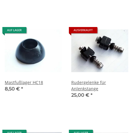
AUF LAGER
AUSVERKAUFT
Mastfußlager HC18
Rudergelenke für
Anlenkstange
8,50 €
*
25,00 €
*
AUF LAGER
AUF LAGER