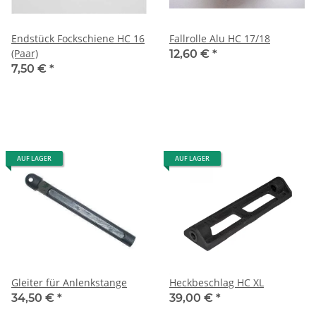
Endstück Fockschiene HC 16
Fallrolle Alu HC 17/18
(Paar)
12,60 €
*
7,50 €
*
AUF LAGER
AUF LAGER
Gleiter für Anlenkstange
Heckbeschlag HC XL
34,50 €
*
39,00 €
*