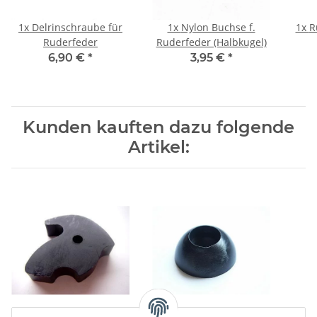
1x
Delrinschraube für
1x
Nylon Buchse f.
1x
Ruderfeder
Ruderfeder (Halbkugel)
6,90 €
*
3,95 €
*
Kunden kauften dazu folgende
Artikel:
Rudernock Nylon
Mastfußlager HC18