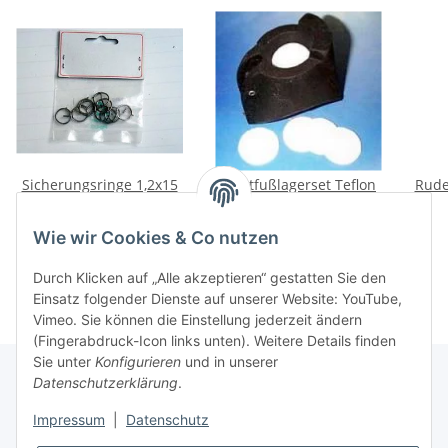
Sicherungsringe 1,2x15
Mastfußlagerset Teflon
Rude
Pack
HC14/16 (5 Stück)
3,50 €
*
22,50 €
*
Wie wir Cookies & Co nutzen
Durch Klicken auf „Alle akzeptieren“ gestatten Sie den
Einsatz folgender Dienste auf unserer Website: YouTube,
Vimeo. Sie können die Einstellung jederzeit ändern
(Fingerabdruck-Icon links unten). Weitere Details finden
Sie unter
Konfigurieren
und in unserer
Datenschutzerklärung
.
Informationen
Impressum
|
Datenschutz