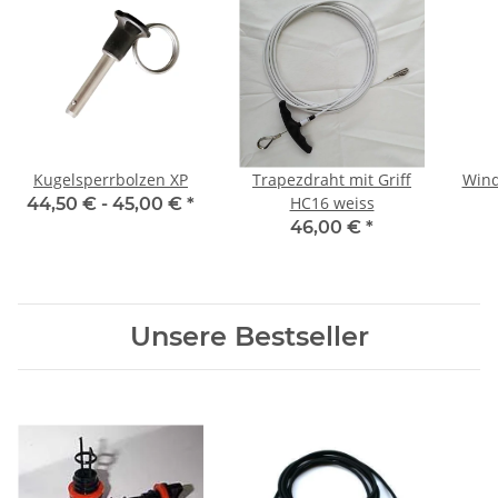
Kugelsperrbolzen XP
Trapezdraht mit Griff
Wind
HC16 weiss
44,50 € -
45,00 €
*
46,00 €
*
Unsere Bestseller