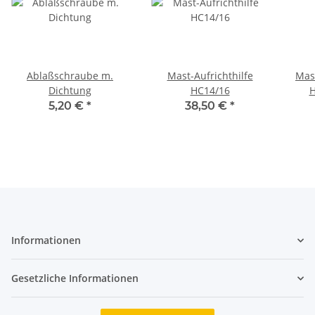
Ablaßschraube m.
Mast-Aufrichthilfe
Mas
Dichtung
HC14/16
5,20 €
*
38,50 €
*
Informationen
Gesetzliche Informationen