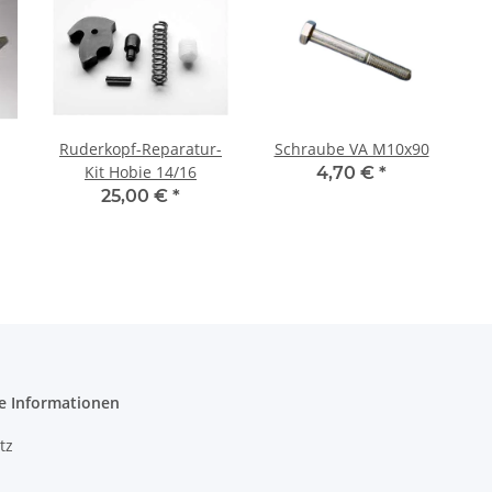
Ruderkopf-Reparatur-
Schraube VA M10x90
Kit Hobie 14/16
4,70 €
*
25,00 €
*
e Informationen
tz