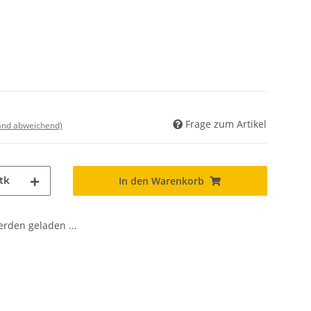
Frage zum Artikel
land abweichend)
tk
In den Warenkorb
den geladen ...