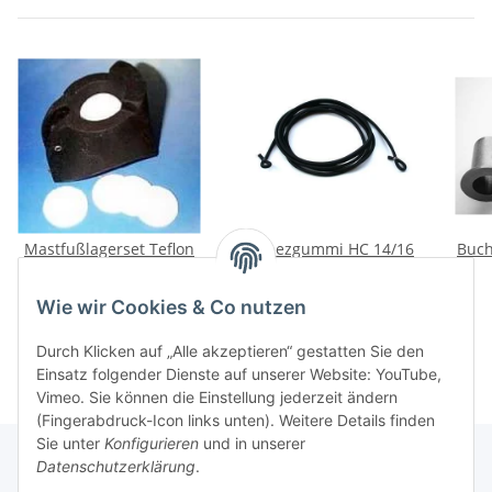
Mastfußlagerset Teflon
Trapezgummi HC 14/16
Buch
HC14/16 (5 Stück)
5,90 €
*
22,50 €
*
Wie wir Cookies & Co nutzen
Durch Klicken auf „Alle akzeptieren“ gestatten Sie den
Einsatz folgender Dienste auf unserer Website: YouTube,
Vimeo. Sie können die Einstellung jederzeit ändern
(Fingerabdruck-Icon links unten). Weitere Details finden
Sie unter
Konfigurieren
und in unserer
Datenschutzerklärung
.