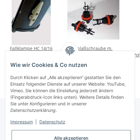
Fallklampe HC 14/16
Ablaßschraube m.
Dichtung
Po
5,20 €
*
SK78 2 m
5,20 €
*
Wie wir Cookies & Co nutzen
Durch Klicken auf „Alle akzeptieren“ gestatten Sie den
Einsatz folgender Dienste auf unserer Website: YouTube,
Vimeo. Sie können die Einstellung jederzeit ändern
(Fingerabdruck-Icon links unten). Weitere Details finden
Sie unter
Konfigurieren
und in unserer
Datenschutzerklärung
.
Informationen
Impressum
|
Datenschutz
Alle akzeptieren
Gesetzliche Informationen