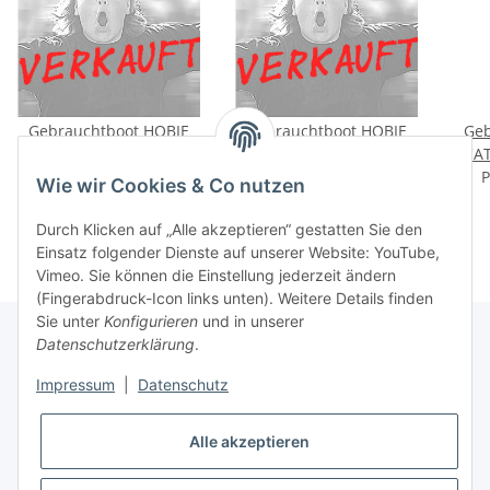
Gebrauchtboot HOBIE
Gebrauchtboot HOBIE
Geb
CAT 16 LE (1993)
CAT 16 LE RACE (2021)
CAT 16 LE 
Preis auf Anfrage
PREIS:1900,00 EU
PREIS: 11500,00 EUR
Preis auf Anfrage
P
P
Wie wir Cookies & Co nutzen
Durch Klicken auf „Alle akzeptieren“ gestatten Sie den
Einsatz folgender Dienste auf unserer Website: YouTube,
Vimeo. Sie können die Einstellung jederzeit ändern
(Fingerabdruck-Icon links unten). Weitere Details finden
Sie unter
Konfigurieren
und in unserer
Datenschutzerklärung
.
Informationen
Impressum
|
Datenschutz
Alle akzeptieren
Gesetzliche Informationen