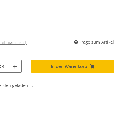
Frage zum Artikel
land abweichend)
ck
In den Warenkorb
den geladen ...