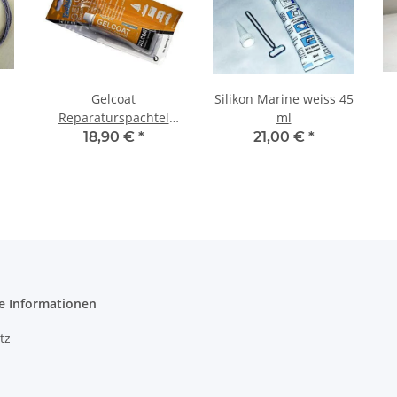
Gelcoat
Silikon Marine weiss 45
Reparaturspachtel
ml
weiss
18,90 €
*
21,00 €
*
e Informationen
tz