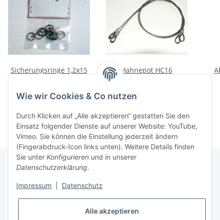
Sicherungsringe 1,2x15
Hahnepot HC16
A
Pack
55,00 €
*
3,50 €
*
Wie wir Cookies & Co nutzen
Durch Klicken auf „Alle akzeptieren“ gestatten Sie den
Einsatz folgender Dienste auf unserer Website: YouTube,
Vimeo. Sie können die Einstellung jederzeit ändern
(Fingerabdruck-Icon links unten). Weitere Details finden
Sie unter
Konfigurieren
und in unserer
Datenschutzerklärung
.
Informationen
Impressum
|
Datenschutz
Alle akzeptieren
Gesetzliche Informationen