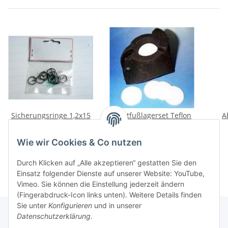
Sicherungsringe 1,2x15
Mastfußlagerset Teflon
A
Pack
HC14/16 (5 Stück)
3,50 €
*
22,50 €
*
Wie wir Cookies & Co nutzen
Durch Klicken auf „Alle akzeptieren“ gestatten Sie den
Einsatz folgender Dienste auf unserer Website: YouTube,
Vimeo. Sie können die Einstellung jederzeit ändern
(Fingerabdruck-Icon links unten). Weitere Details finden
Sie unter
Konfigurieren
und in unserer
Datenschutzerklärung
.