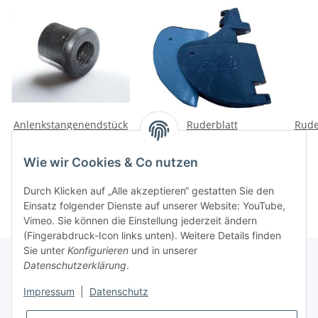
Anlenkstangenendstück
Ruderblatt
Rude
Race (Gewinde)
Schutzeinlagen
19,50 €
*
26,90 €
*
Wie wir Cookies & Co nutzen
Durch Klicken auf „Alle akzeptieren“ gestatten Sie den
Einsatz folgender Dienste auf unserer Website: YouTube,
Vimeo. Sie können die Einstellung jederzeit ändern
(Fingerabdruck-Icon links unten). Weitere Details finden
Sie unter
Konfigurieren
und in unserer
Datenschutzerklärung
.
Informationen
Impressum
|
Datenschutz