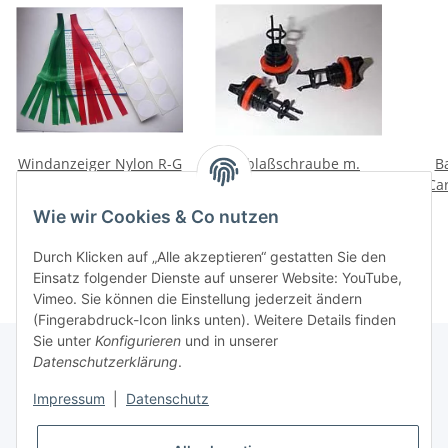
Windanzeiger Nylon R-G
Ablaßschraube m.
B
Dichtung
Ca
29,50 €
*
5,20 €
*
Wie wir Cookies & Co nutzen
Durch Klicken auf „Alle akzeptieren“ gestatten Sie den
Einsatz folgender Dienste auf unserer Website: YouTube,
Vimeo. Sie können die Einstellung jederzeit ändern
(Fingerabdruck-Icon links unten). Weitere Details finden
Sie unter
Konfigurieren
und in unserer
Datenschutzerklärung
.
Informationen
Impressum
|
Datenschutz