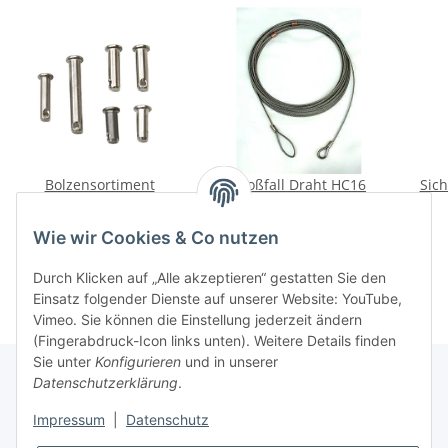
Bolzensortiment
Großfall Draht HC16
Sich
9,50 €
*
49,00 €
*
Wie wir Cookies & Co nutzen
Durch Klicken auf „Alle akzeptieren“ gestatten Sie den
Einsatz folgender Dienste auf unserer Website: YouTube,
Vimeo. Sie können die Einstellung jederzeit ändern
(Fingerabdruck-Icon links unten). Weitere Details finden
Sie unter
Konfigurieren
und in unserer
Datenschutzerklärung
.
Informationen
Impressum
|
Datenschutz