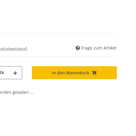
Frage zum Artikel
land abweichend)
tk
In den Warenkorb
den geladen ...