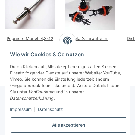
Popniete Monell 4,8x12
Ablaßschraube m.
Dic
Senkkopf
Dichtung
1,90 €
*
5,20 €
*
Wie wir Cookies & Co nutzen
Durch Klicken auf „Alle akzeptieren“ gestatten Sie den
Einsatz folgender Dienste auf unserer Website: YouTube,
Vimeo. Sie können die Einstellung jederzeit ändern
(Fingerabdruck-Icon links unten). Weitere Details finden
Sie unter
Konfigurieren
und in unserer
Datenschutzerklärung
.
Informationen
Impressum
|
Datenschutz
Gesetzliche Informationen
Alle akzeptieren