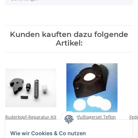
Kunden kauften dazu folgende
Artikel:
Ruderkopf-Reparatur-Kit
Mastfußlagerset Teflon
Fed
Hobie 14/16
HC14/16 (5 Stück)
25,00 €
*
22,50 €
*
Wie wir Cookies & Co nutzen