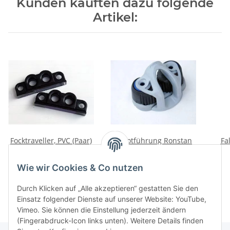
Kunden kauften dazu folgende
Artikel:
Focktraveller, PVC (Paar)
Schotführung Ronstan
Fa
LE
3-12mm
54,90 €
*
11,00 €
*
Wie wir Cookies & Co nutzen
Durch Klicken auf „Alle akzeptieren“ gestatten Sie den
Einsatz folgender Dienste auf unserer Website: YouTube,
Vimeo. Sie können die Einstellung jederzeit ändern
(Fingerabdruck-Icon links unten). Weitere Details finden