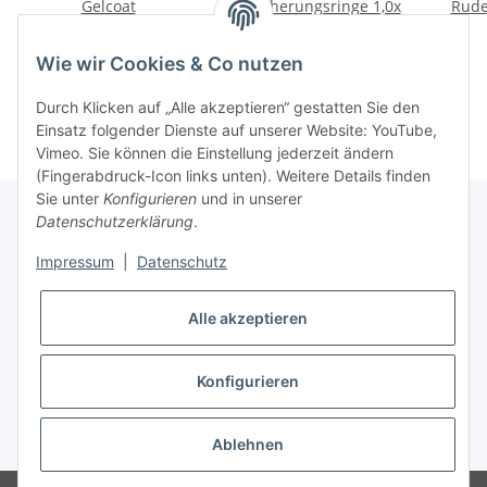
Gelcoat
Sicherungsringe 1,0x
Rude
Reparaturspachtel weiss
16mm endl. (10 Stk.)
18,90 €
*
3,50 €
*
Wie wir Cookies & Co nutzen
Durch Klicken auf „Alle akzeptieren“ gestatten Sie den
Einsatz folgender Dienste auf unserer Website: YouTube,
Vimeo. Sie können die Einstellung jederzeit ändern
(Fingerabdruck-Icon links unten). Weitere Details finden
Sie unter
Konfigurieren
und in unserer
Datenschutzerklärung
.
Informationen
Impressum
|
Datenschutz
Alle akzeptieren
Gesetzliche Informationen
Konfigurieren
Vertrag widerrufen
* Alle Preise inkl. gesetzlicher USt., zzgl.
Versand
Ablehnen