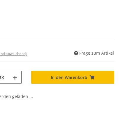
Frage zum Artikel
land abweichend)
tk
In den Warenkorb
den geladen ...