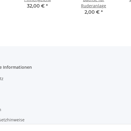
Ruderanlage
32,00 €
*
2,00 €
*
e Informationen
tz
m
setzhinweise
recht