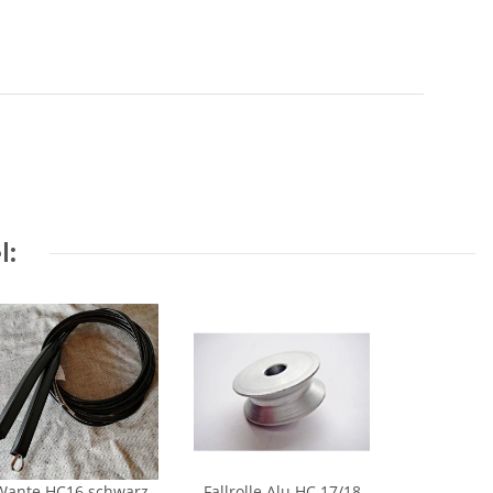
l:
Wante HC16 schwarz
Fallrolle Alu HC 17/18