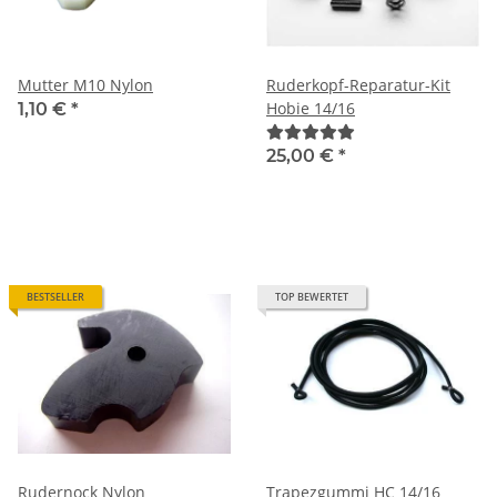
Mutter M10 Nylon
Ruderkopf-Reparatur-Kit
Hobie 14/16
1,10 €
*
25,00 €
*
BESTSELLER
TOP BEWERTET
Rudernock Nylon
Trapezgummi HC 14/16