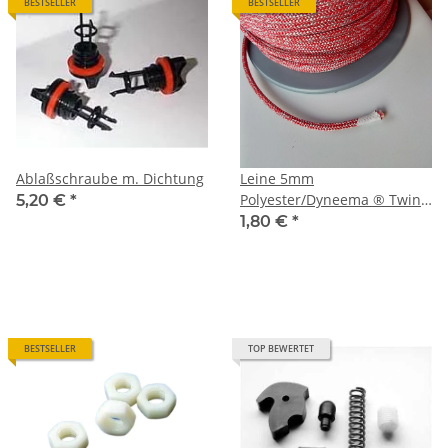
BESTSELLER
BESTSELLER
Ablaßschraube m. Dichtung
Leine 5mm
Polyester/Dyneema ® Twin
5,20 €
*
rot
1,80 €
*
BESTSELLER
TOP BEWERTET