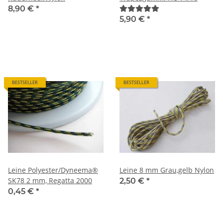
8,90 €
*
5,90 €
*
BESTSELLER
BESTSELLER
Leine Polyester/Dyneema®
Leine 8 mm Grau,gelb Nylon
SK78 2 mm, Regatta 2000
2,50 €
*
0,45 €
*