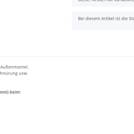
x
Bei diesem Artikel ist die Stü
r Außenmantel.
chnürung usw.
mmi) beim
: