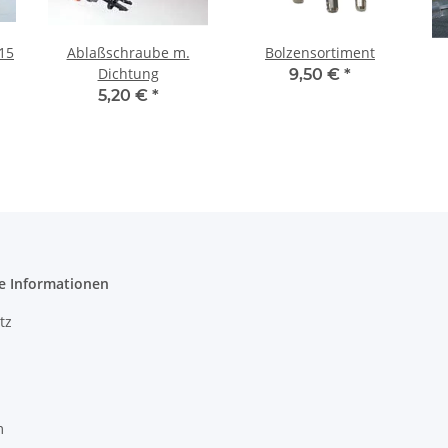
15
Ablaßschraube m.
Bolzensortiment
Dichtung
9,50 €
*
5,20 €
*
e Informationen
tz
m