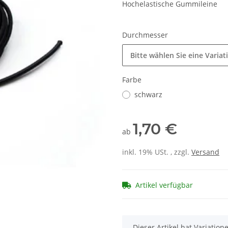
Hochelastische Gummileine
Durchmesser
Bitte wählen Sie eine Variat
Farbe
schwarz
1,70 €
ab
inkl. 19% USt. , zzgl.
Versand
Artikel verfügbar
x
Dieser Artikel hat Variatio