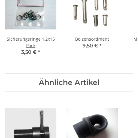
Sicherungsringe 1,2x15
Bolzensortiment
M
Pack
9,50 €
*
3,50 €
*
Ähnliche Artikel