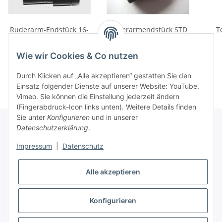
Ruderarm-Endstück 16-
Ruderarmendstück STD
T
Race
18,90 €
*
35,00 €
*
Wie wir Cookies & Co nutzen
Durch Klicken auf „Alle akzeptieren“ gestatten Sie den
Einsatz folgender Dienste auf unserer Website: YouTube,
Vimeo. Sie können die Einstellung jederzeit ändern
(Fingerabdruck-Icon links unten). Weitere Details finden
Sie unter
Konfigurieren
und in unserer
Datenschutzerklärung
.
Informationen
Impressum
|
Datenschutz
Alle akzeptieren
Gesetzliche Informationen
Konfigurieren
Vertrag widerrufen