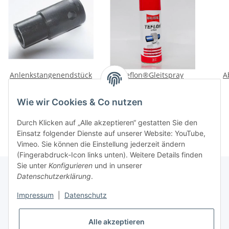
Anlenkstangenendstück
Teflon®Gleitspray
A
Race
(Ballistol)
22,50 €
*
8,70 €
*
Wie wir Cookies & Co nutzen
Durch Klicken auf „Alle akzeptieren“ gestatten Sie den
Einsatz folgender Dienste auf unserer Website: YouTube,
Vimeo. Sie können die Einstellung jederzeit ändern
(Fingerabdruck-Icon links unten). Weitere Details finden
Sie unter
Konfigurieren
und in unserer
Datenschutzerklärung
.
Informationen
Impressum
|
Datenschutz
Gesetzliche Informationen
Alle akzeptieren