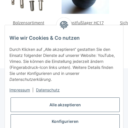
Bolzensortiment
Mastfußlager HC17
Sich
9,50 €
*
49,00 €
*
Wie wir Cookies & Co nutzen
Durch Klicken auf „Alle akzeptieren“ gestatten Sie den
Einsatz folgender Dienste auf unserer Website: YouTube,
Vimeo. Sie können die Einstellung jederzeit ändern
(Fingerabdruck-Icon links unten). Weitere Details finden
Sie unter
Konfigurieren
und in unserer
Datenschutzerklärung
.
Informationen
Impressum
|
Datenschutz
Alle akzeptieren
Gesetzliche Informationen
Konfigurieren
Vertrag widerrufen