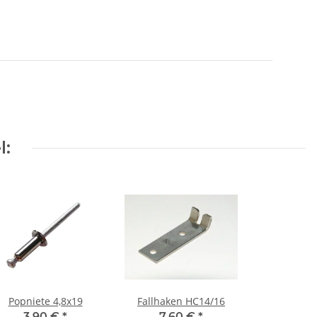
l:
Popniete 4,8x19
Fallhaken HC14/16
3,90 €
*
7,60 €
*