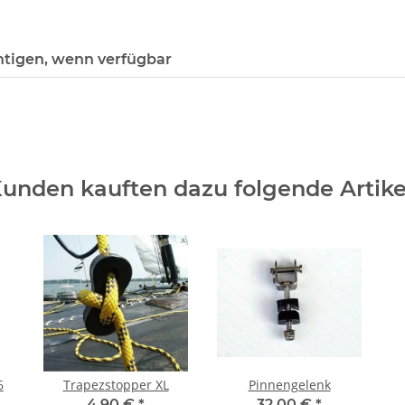
htigen, wenn verfügbar
unden kauften dazu folgende Artike
6
Trapezstopper XL
Pinnengelenk
4,90 €
*
32,00 €
*