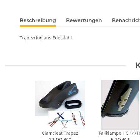
Beschreibung
Bewertungen
Benachric
Trapezring aus Edelstahl.
K
Clamcleat Trapez
Fallklampe HC 14/1
22,00 €
*
5,20 €
*