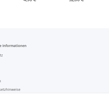
e Informationen
tz
m
setzhinweise
recht