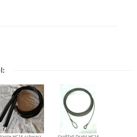
l:
Wante HC16 schwarz
Großfall Draht HC16