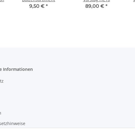
9,50 €
*
89,00 €
*
e Informationen
tz
m
setzhinweise
recht