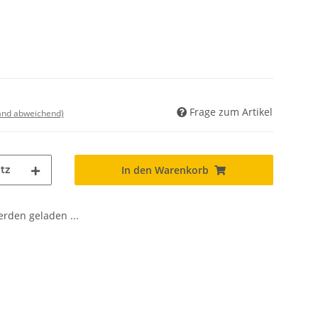
Frage zum Artikel
land abweichend)
tz
In den Warenkorb
den geladen ...