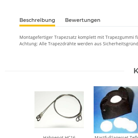
Beschreibung
Bewertungen
Montagefertiger Trapezsatz komplett mit Trapezgummi fü
Achtung: Alle Trapezdrähte werden aus Sicherheitsgründ
K
Hahnepot HC16
Mastfußlagerset Tefl